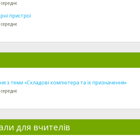
 середнє
рні пристрої
 середнє
ня з теми «Складові компютера та їх призначення»
 середнє
али для вчителів