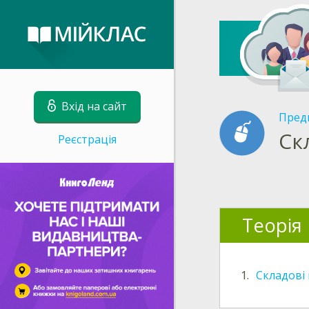
Вхід на сайт
Пред
Ск
Реєстрація
Теорія
1.
Складові