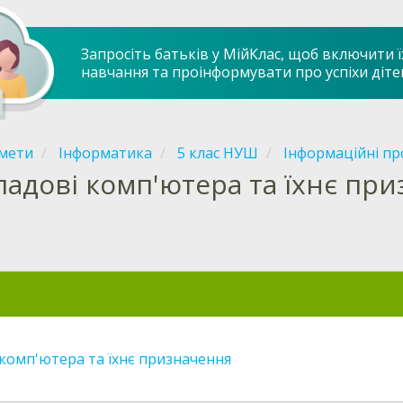
Запросіть батьків у МійКлас, щоб включити ї
навчання та проінформувати про успіхи діте
мети
Інформатика
5 клас НУШ
Інформаційні пр
ладові комп'ютера та їхнє пр
 комп'ютера та їхнє призначення