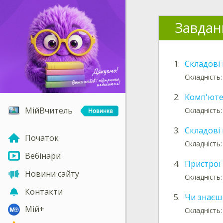
Завдан
1.
Складові 
Складність:
2.
Комп'ютер
МійВчитель
Складність:
3.
Складові
Початок
Складність:
Вебінари
4.
Пристрої
Новини сайту
Складність:
Контакти
5.
Чи знаєш
Мій+
Складність: