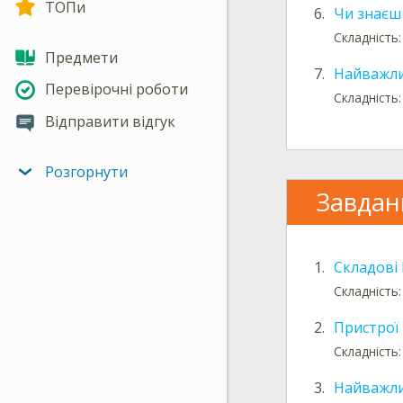
ТОПи
6.
Чи знаєш
Складність:
Предмети
7.
Найважли
Перевірочні роботи
Складність:
Відправити відгук
Розгорнути
Завдан
1.
Складові
Складність:
2.
Пристрої 
Складність:
3.
Найважли