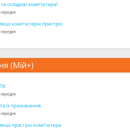
 ти складові комп'ютера?
 середнє
віші комп'ютерні пристрої
 середнє
ня (Мій+)
 ПК
 середнє
та їх призначення
 середнє
віші пристрої комп'ютера