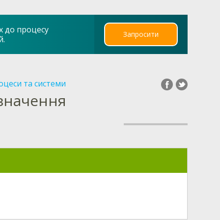
х до процесу
Запросити
й.
оцеси та системи
изначення