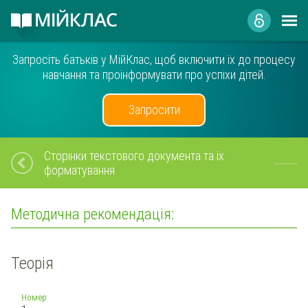
Запросіть батьків у МійКлас, щоб включити їх до процесу
навчання та проінформувати про успіхи дітей.
Запросити
Сторінки текстового документа та їх
форматування
Методична рекомендація:
Теорія
Номер