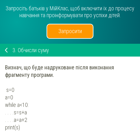
Запросіть батьків у МійКлас, щоб включити їх до процесу
навчання та проінформувати про успіхи дітей.
Запросити
3.
Обчисли суму
Визнач, що буде надруковане після виконання
фрагменту програми.
s=0
а=0
while a<10:
. . . .s=s+a
. . . .a=a+2
print(s)