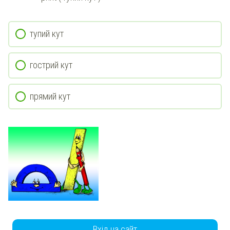
тупий кут
гострий кут
прямий кут
Вхід на сайт