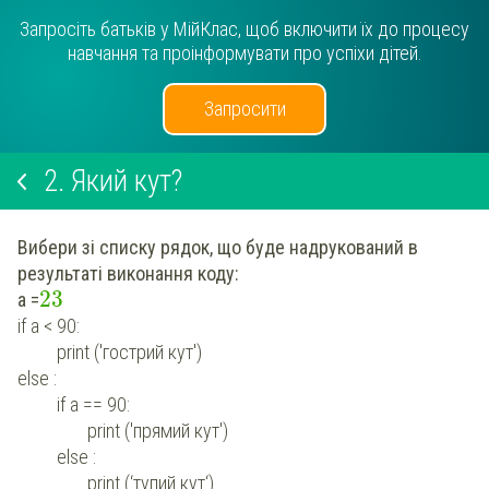
Запросіть батьків у МійКлас, щоб включити їх до процесу
навчання та проінформувати про успіхи дітей.
Запросити
2.
Який кут?
Вибери зі списку рядок, що буде надрукований в
результаті виконання коду:
23
a =
if a < 90:
print ('гострий кут')
else :
if a == 90:
print ('прямий кут')
else :
print (‘тупий кут‘)