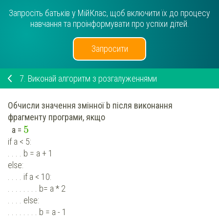
Запросіть батьків у МійКлас, щоб включити їх до процесу
навчання та проінформувати про успіхи дітей.
Запросити
7.
Виконай алгоритм з розгалуженнями
Обчисли значення змінної b після виконання
фрагменту програми, якщо
5
а =
if a < 5:
. . . . b = а + 1
else:
. . . . if a < 10:
. . . . . . . . b= a * 2
. . . . else:
. . . . . . . . b = a - 1