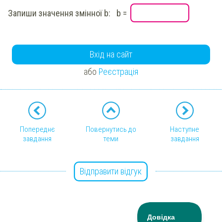
Запиши значення змінної b: b =
Вхід на сайт
або
Реєстрація
Попереднє
Повернутись до
Наступне
завдання
теми
завдання
Відправити відгук