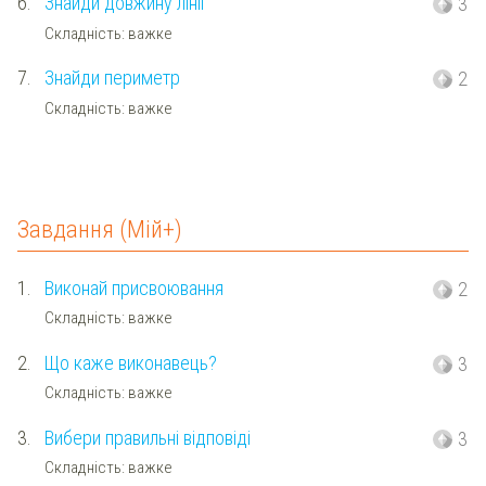
6.
Знайди довжину лінії
3
Складність: важке
7.
Знайди периметр
2
Складність: важке
Завдання (Мій+)
1.
Виконай присвоювання
2
Складність: важке
2.
Що каже виконавець?
3
Складність: важке
3.
Вибери правильні відповіді
3
Складність: важке