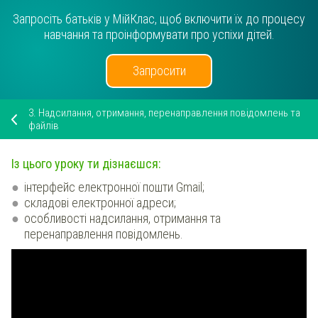
Запросіть батьків у МійКлас, щоб включити їх до процесу
навчання та проінформувати про успіхи дітей.
Запросити
3.
Надсилання, отримання, перенаправлення повідомлень та
файлів
Із цього уроку ти дізнаєшся:
інтерфейс електронної пошти Gmail;
складові електронної адреси;
особливості надсилання, отримання та
перенаправлення повідомлень.