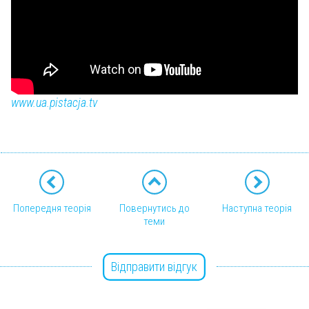
www.ua.pistacja.tv
Попередня теорія
Повернутись до
Наступна теорія
теми
Відправити відгук