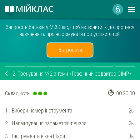
Запросіть батьків у МійКлас, щоб включити їх до процесу
навчання та проінформувати про успіхи дітей.
Запросити
2.
Тренування №2 з теми «Графічний редактор GIMP»
Складність:
00:20:00
1.
Вибери номер інструмента
2
Б.
2.
Налаштування параметрів пензля
2
Б.
3.
Інструменти вікна Шари
3
Б.