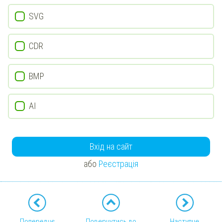
SVG
CDR
BMP
AI
Вхід на сайт
або
Реєстрація
Попереднє
Повернутись до
Наступне