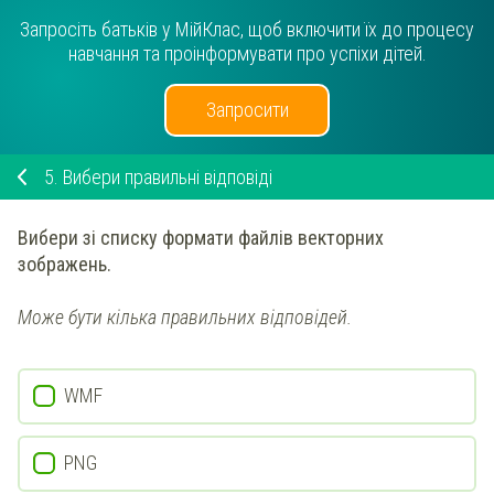
Запросіть батьків у МійКлас, щоб включити їх до процесу
навчання та проінформувати про успіхи дітей.
Запросити
5.
Вибери правильні відповіді
Вибери зі списку
формати файлів векторних
зображень.
Може бути кілька правильних відповідей.
WMF
PNG