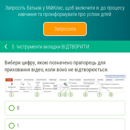
Запросіть батьків у МійКлас, щоб включити їх до процесу
навчання та проінформувати про успіхи дітей.
Запросити
5.
Інструменти вкладки ВІДТВОРИТИ
Вибери цифру, якою позначено прапорець для
приховання відео, коли воно не відтворюється.
8
1