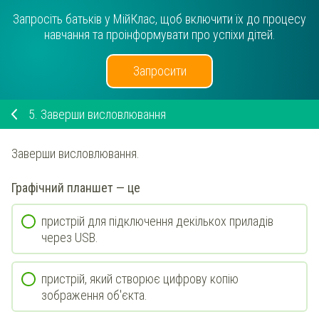
Запросіть батьків у МійКлас, щоб включити їх до процесу
навчання та проінформувати про успіхи дітей.
Запросити
5.
Заверши висловлювання
Заверши висловлювання.
Графічний планшет — це
пристрій для підключення декількох приладів
через USB.
пристрій, який створює цифрову копію
зображення об'єкта.