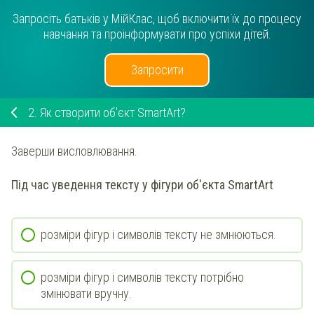
Запросіть батьків у МійКлас, щоб включити їх до процесу
навчання та проінформувати про успіхи дітей.
Запросити
2.
Як створити об'єкт SmartArt?
Заверши висловлювання.
Під час уведення тексту у фігури об'єкта SmartArt
розміри фігур і символів тексту не змнюються.
розміри фігур і символів тексту потрібно
змінювати вручну.