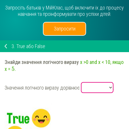
Запросіть батьків у МійКлас, щоб включити їх до процесу
навчання та проінформувати про успіхи дітей.
Запросити
3.
True або False
Знайди значення логічного виразу
х >0 and х < 10
, якщо
5
х =
.
Значення логічного виразу дорівнює
.