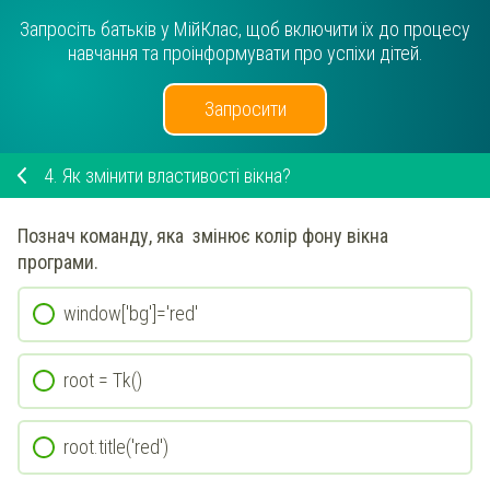
Запросіть батьків у МійКлас, щоб включити їх до процесу
навчання та проінформувати про успіхи дітей.
Запросити
4.
Як змінити властивості вікна?
Познач команду, яка
змінює колір фону вікна
програми.
window['bg']='red'
root = Tk()
root.title('red')