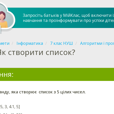
Запросіть батьків у МійКлас, щоб включити ї
навчання та проінформувати про успіхи діте
мети
Інформатика
7 клас НУШ
Алгоритми і про
Як створити список?
ння:
анду, яка створює
список з 5 цілих чисел.
5, 3, 4.1, 5]