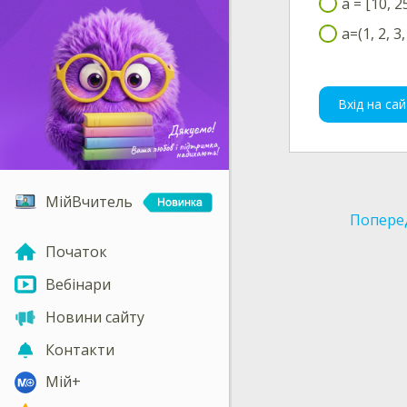
a = [10, 2
a=(1, 2, 3,
Вхід на сай
МійВчитель
Попере
Початок
Вебінари
Новини сайту
Контакти
Мій+