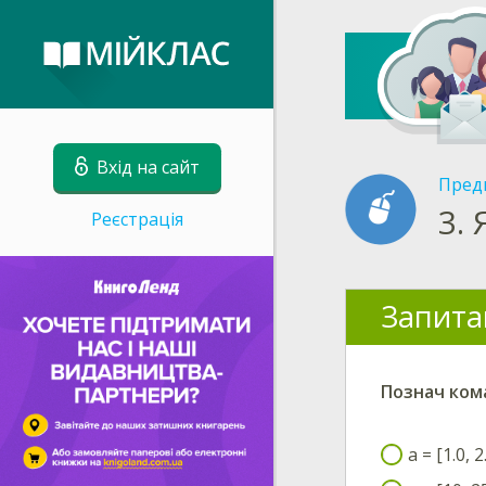
Вхід на сайт
Пред
3.
Реєстрація
Запита
Познач ком
a = [1.0, 2.