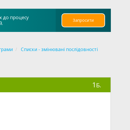
х до процесу
Запросити
й.
грами
Списки - змінювані послідовності
1
Б.