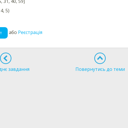
5, 31, 40, 59]
 4, 5)
або
Реєстрація
т
днє завдання
Повернутись до теми