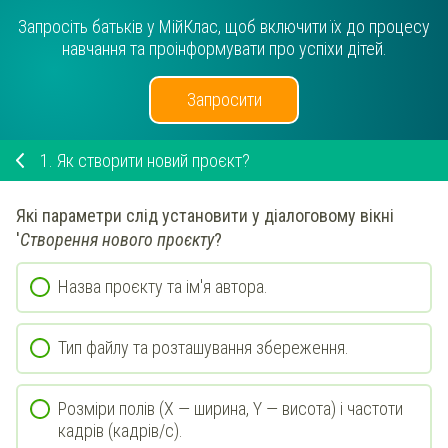
Запросіть батьків у МійКлас, щоб включити їх до процесу
навчання та проінформувати про успіхи дітей.
Запросити
1.
Як створити новий проєкт?
Які параметри слід установити у діалоговому вікні
'
Створення нового проєкту
?
Назва проєкту та ім'я автора.
Тип файлу та розташування збереження.
Розміри полів (X — ширина, Y — висота) і частоти
кадрів (кадрів/с).