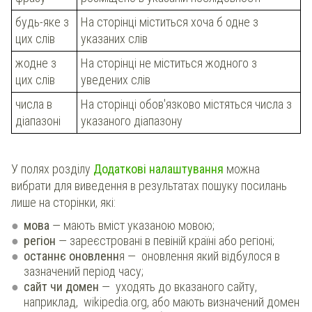
будь-яке з
На сторінці міститься хоча б одне з
цих слів
указаних слів
жодне з
На сторінці не міститься жодного з
цих слів
уведених слів
числа в
На сторінці обов'язково містяться числа з
діапазоні
указаного діапазону
У полях розділу
Додаткові налаштування
можна
вибрати для виведення в результатах пошуку посилань
лише на сторінки, які:
мова
— мають вміст указаною мовою;
регіон
— зареєстровані в певіній країні або регіоні;
останнє оновленн
я
— оновлення який відбулося в
зазначений період часу;
сайт чи домен
— уходять до вказаного сайту,
наприклад,
wikipedia.org, або мають визначений домен