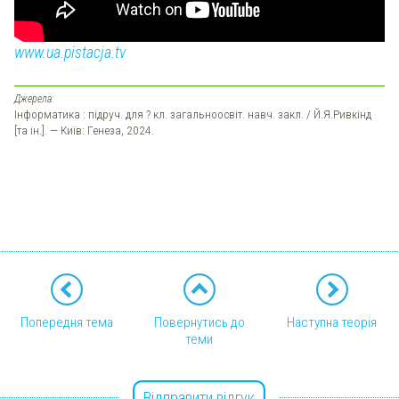
www.ua.pistacja.tv
Джерела:
Інформатика : підруч. для ? кл. загальноосвіт. навч. закл. / Й.Я.Ривкінд
[та ін.]. — Київ: Генеза, 2024.
Попередня тема
Повернутись до
Наступна теорія
теми
Відправити відгук