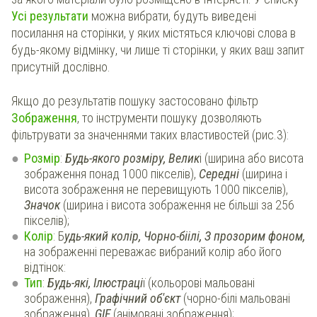
Усі результати
можна вибрати, будуть виведені
посилання на сторінки,
у яких містяться
ключові слова в
будь-якому відмінку, чи лише ті сторінки, у яких ваш запит
присутній дослівно.
Якщо до результатів пошуку застосовано фільтр
Зображення
, то інструменти пошуку дозволяють
фільтрувати за значеннями таких властивостей (рис.3):
Розмір
:
Будь-якого розміру, Велик
і (ширина або висота
зображення понад 1000 пікселів),
Середні
(
ширина і
висота зображення не перевищують 1000 пікселів),
Значок
(
ширина і висота зображення не більші за 256
пікселів);
Колір
: Б
удь-який колір, Чорно-біілі, З прозорим фоном,
на зображенні переважає вибраний колір або його
відтінок:
Тип
:
Будь-які, Ілюстраці
ї (кольорові мальовані
зображення),
Графічний об'єкт
(чорно-білі
мальовані
зображення),
GIF
(анім
овані зображення);