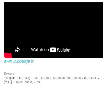
www.ua.pistacja.tv
Джерела:
Інформатика : підруч. для ? кл. загальноосвіт. навч. закл. / Й.Я.Ривкінд
[та ін.]. — Київ: Генеза, 2024.