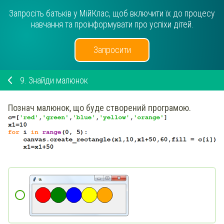
Запросіть батьків у МійКлас, щоб включити їх до процесу
навчання та проінформувати про успіхи дітей.
Запросити
9.
Знайди малюнок
Познач малюнок, що буде створений програмою.