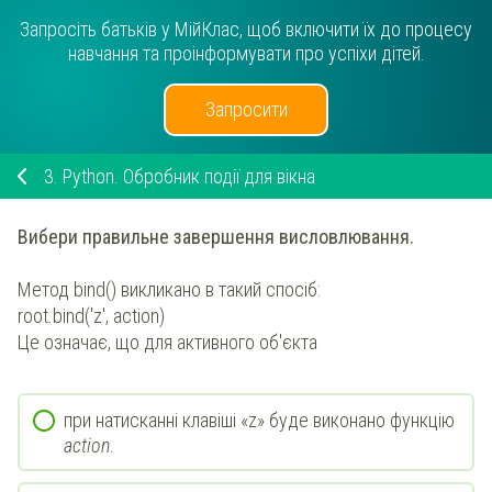
Запросіть батьків у МійКлас, щоб включити їх до процесу
навчання та проінформувати про успіхи дітей.
Запросити
3.
Python. Обробник події для вікна
Вибери правильне завершення висловлювання.
Метод bind() викликано в такий спосіб:
root.bind('z', action)
Це означає, що для активного об'єкта
при натисканні клавіші «z» буде виконано функцію
action
.