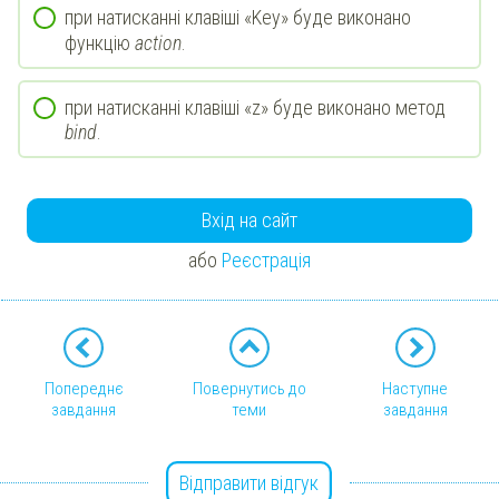
при натисканні клавіші «Key» буде виконано
функцію
action
.
при натисканні клавіші «z» буде виконано метод
bind
.
Вхід на сайт
або
Реєстрація
Попереднє
Повернутись до
Наступне
завдання
теми
завдання
Відправити відгук