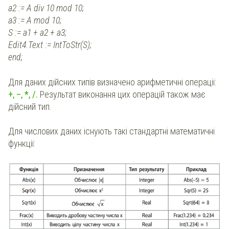
a2 := А div 10 mod 10;
a3 := А mod 10;
S := a1 + a2 + a3;
Edit4.Text := IntToStr(S);
end;
Для даних дійсних типів визначено арифметичні операції:
+, –, *, /.
Результат виконання цих операцій також має
дійсний тип.
Для числових даних існують такі стандартні математичні
функції: