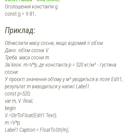
Оголошення константи g:
const g = 9.81;
Приклад:
Обчислити масу сосни, якщо відомий її об'єм.
Дано: об'єм сосни V.
Треба: маса сосни m.
Зв'язок: m=V*p, де константа р = 520 кг/м³ - густина
сосни.
У проєкті значення об'єму у м³ уводиться в поле Edit1,
результат m виводиться у напис Label1.
const p=520;
var m, V: Real;
begin
V:=StrToFloat(Edit1.Text);
m:=V*p;
Label1.Caption:= FloatToStr(m);