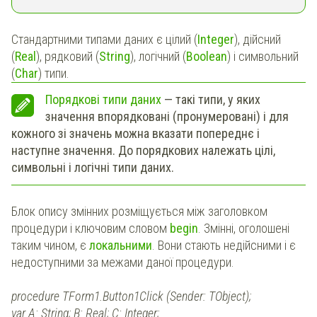
Стандартними типами даних є цілий (
Integer
), дійсний
(
Real
), рядковий (
String
), логічний (
Boolean
) і символьний
(
Char
) типи.
Порядкові типи даних
— такі типи, у яких
значення впорядковані (пронумеровані) і для
кожного зі значень можна вказати попереднє і
наступне значення. До порядкових належать цілі,
символьні і логічні типи даних.
Блок опису змінних розміщується між заголовком
процедури і ключовим словом
begin
. Змінні, оголошені
таким чином, є
локальними
. Вони стають недійсними і є
недоступними за межами даної процедури.
procedure TForm1.Button1Click (Sender: TObject);
var A: String; B: Real; C: Integer;