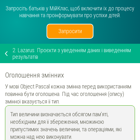
Запросіть батьків у МійКлас, щоб включити їх до процесу
навчання та проінформувати про успіхи дітей.
Запросити
2.
Lazarus. Проєкти з уведенням даних і виведенням
результатів
Оголошення змінних
У мові Object Pascal кожна змінна перед використанням
повинна бути оголошена. Під час оголошення (опису)
змінної вказується її тип.
Тип величини визначається обсягом пам’яті,
необхідним для її збереження, множиною
припустимих значень величини, та операціями, які
можна над нею виконувати.