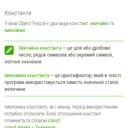
Константи
У мові Object Pascal є два види констант:
звичайні
та
іменовані
.
Звичайна константа
— це ціле або дробове
число, рядок символів або окремий символ,
логічне значення.
Іменована константа
— це ідентифікатор, який в тексті
програми використовується замість значення сталої
величини.
Іменовану константу, як і змінну, перед використанням
потрібно оголосити. Блок оголошення констант
починається словом
const
:
const Назва = Значення;