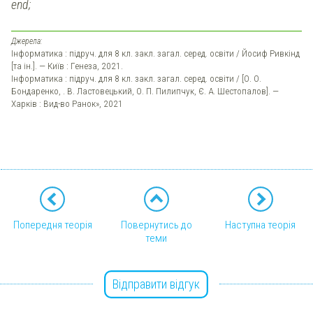
end;
Джерела:
Інформатика : підруч. для 8 кл. закл. загал. серед. освіти / Йосиф Ривкінд
[та ін.]. — Київ : Генеза, 2021.
Інформатика : підруч. для 8 кл. закл. загал. серед. освіти / [О. О.
Бондаренко, . В. Ластовецький, О. П. Пилипчук, Є. А. Шестопалов]. —
Харків : Вид-во Ранок», 2021
Попередня теорія
Повернутись до
Наступна теорія
теми
Відправити відгук