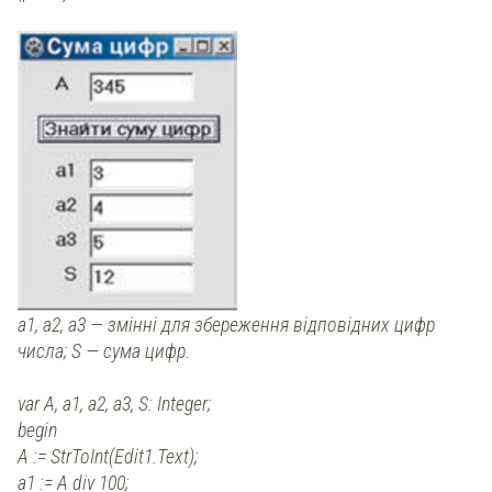
а1, а2, а3 — змінні для збереження відповідних цифр
числа; S — сума цифр.
var А, a1, a2, a3, S: Integer;
begin
А := StrToInt(Edit1.Text);
a1 := А div 100;