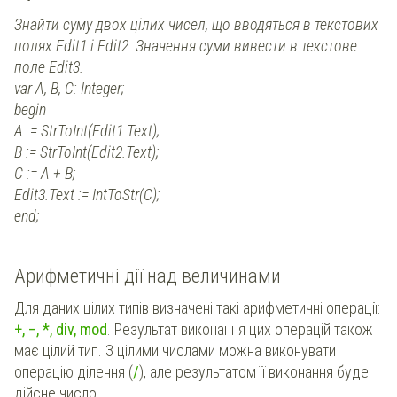
Знайти суму двох цілих чисел, що вводяться в текстових
полях Edit1 і Edit2. Значення суми вивести в текстове
поле Edit3.
var A, B, C: Integer;
begin
А := StrToInt(Edit1.Text);
B := StrToInt(Edit2.Text);
C := A + B;
Edit3.Text := IntToStr(C);
end;
Арифметичні дії над величинами
Для даних цілих типів визначені такі арифметичні операції:
+, –, *, div, mod
. Результат виконання цих операцій також
має цілий тип. З цілими числами можна виконувати
операцію ділення (
/
), але результатом її виконання буде
дійсне число.