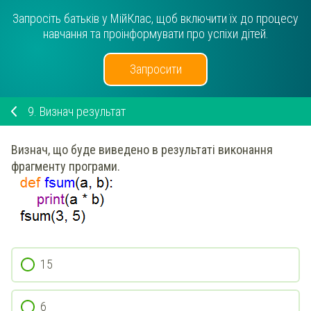
Запросіть батьків у МійКлас, щоб включити їх до процесу
навчання та проінформувати про успіхи дітей.
Запросити
9.
Визнач результат
Визнач, що буде виведено в результаті виконання
фрагменту програми.
15
6