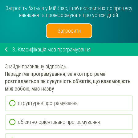
Запросіть батьків у МійКлас, щоб включити їх до процесу
навчання та проінформувати про успіхи дітей.
Запросити
3.
Класифікація мов програмування
Знайди правильну відповідь.
Парадигма програмування, за якої програма
розглядається як сукупність об’єктів, що взаємодіють
між собою, має назву
структурне програмування.
об'єктно-орієнтоване програмування.