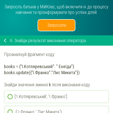
Запросіть батьків у МійКлас, щоб включити їх до процесу
навчання та проінформувати про успіхи дітей.
Запросити
6.
Знайди результат виконання оператора
Проаналізуй фрагмент коду:
books = {"І.Котляревський": " Енеїда"}
books.update({"І.Франко":"Лис Микита"})
Знайди значення змінної
k
після виконання коду.
['І.Котляревський', 'І.Франко']
{`І.Франко`:`Лис Микита`}