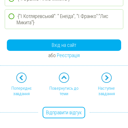
{"І.Котляревський": " Енеїда", "І.Франко":"Лис
Микита"}
Вхід на сайт
або
Реєстрація
Попереднє
Повернутись до
Наступне
завдання
теми
завдання
Відправити відгук