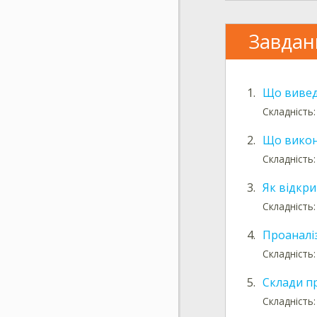
Завдан
1.
Що вивед
Складність
2.
Що викон
Складність
3.
Як відкри
Складність:
4.
Проаналі
Складність
5.
Склади п
Складність