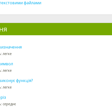
 текстовими файлами
ня
визначення
: легке
символ
: легке
виконує функція?
: легке
різ
ь: середнє