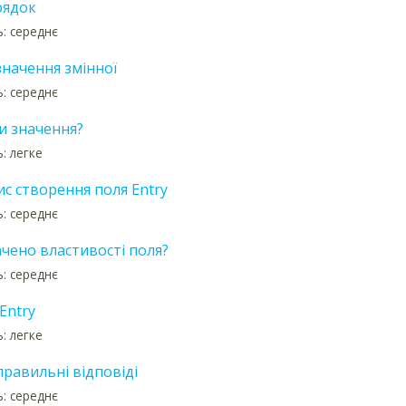
рядок
ь: середнє
значення змінної
ь: середнє
и значення?
: легке
с створення поля Entry
ь: середнє
чено властивості поля?
ь: середнє
Entry
: легке
равильні відповіді
ь: середнє