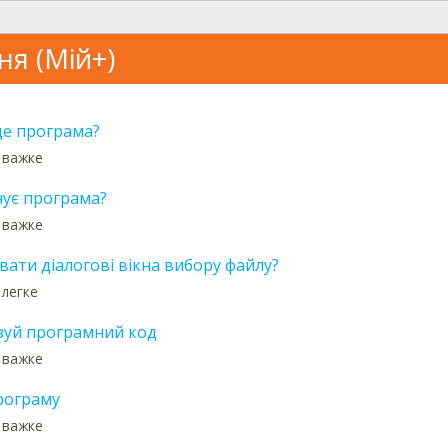
ня (Мій+)
е програма?
: важке
ує програма?
: важке
вати діалогові вікна вибору файлу?
 легке
зуй програмний код
: важке
рограму
: важке