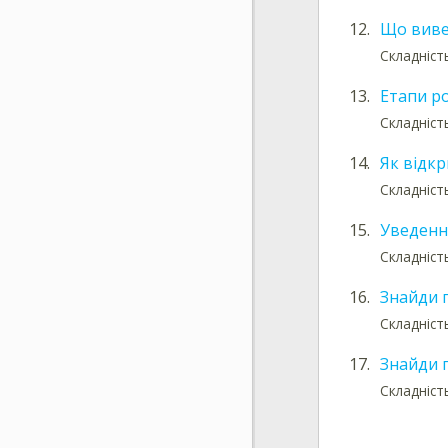
12.
Що виве
Складніст
13.
Етапи р
Складність
14.
Як відкр
Складність
15.
Уведення
Складніст
16.
Знайди 
Складніст
17.
Знайди п
Складніст