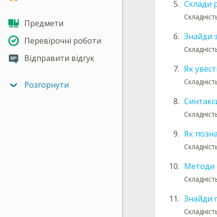
5.
Склади 
Складніст
Предмети
6.
Знайди 
Перевірочні роботи
Складніст
Відправити відгук
7.
Як увест
Складність
Розгорнути
8.
Синтакси
Складніст
9.
Як позна
Складніст
10.
Методи 
Складність
11.
Знайди п
Складніст