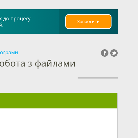
х до процесу
Запросити
й.
рограми
обота з файлами