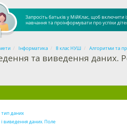
Запросіть батьків у МійКлас, щоб включити ї
навчання та проінформувати про успіхи діте
мети
Інформатика
8 клас НУШ
Алгоритми та п
едення та виведення даних. Р
 тип даних
і виведення даних. Поле