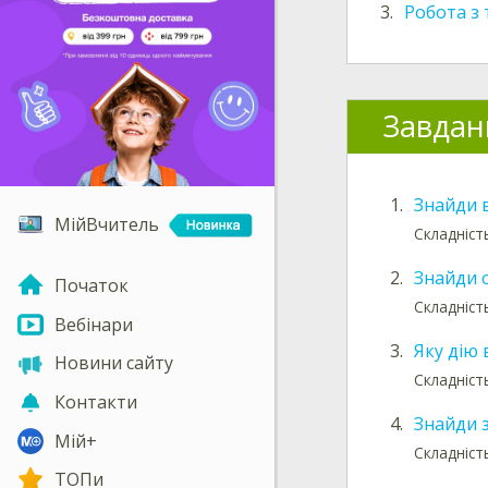
3.
Робота з
Завдан
1.
Знайди 
МійВчитель
Складність
2.
Знайди 
Початок
Складність
Вебінари
3.
Яку дію 
Новини сайту
Складність
Контакти
4.
Знайди з
Мій+
Складніст
ТОПи