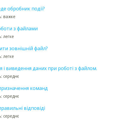
де обробник події?
ь: важке
оботи з файлами
: легке
ити зовнішній файл?
: легке
 і виведення даних при роботі з файлом.
ь: середнє
призначення команд
ь: середнє
равильні відповіді
ь: середнє