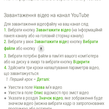
Завантаження відео на канал YouTube
Для завантаження відеофайлу на ваш канал слід:
1.
Вибрати кнопку
Завантажити відео
(на Інформаційній
панелі каналу або на головній сторінці каналу).
2.
Вибрати у вікні
Завантажити віде
о кнопку
Вибрати
файли
або кнопку
.
3.
Вибрати потрібні файли в пам’яті вашого комп’ютера
або на диску в хмарі та вибрати кнопку
Відкрити
.
4.
Здійснити три кроки налаштування параметрів відео,
що завантажується.
1. Перший крок
–
Деталі
:
Увести в поле
Назва
ім’я відео.
Увести в поле
Опис
відомості про зміст відео.
Указати в розділі
Значок відео
, яке зображення буде
значком відео (можна вибрати кадр із запропонованих
програмою або вставити