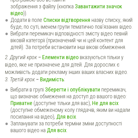
зображення з файлу (кнопка
Завантажити значок
відео
)).
Додати в поле
Списки відтворення
назву списку, який
буде, по суті, іменем групи тематично пов’язаних відео.
Вибрати перемикач відповідності змісту відео певній
віковій категорії (призначений чи ні цей контент для
дітей). За потреби встановити інші вікові обмеження.
2. Другий крок
–
Елементи відео
вказуються тільки у
відео, яке не призначене для дітей. Для дорослих є
можливість додати рекламу інших ваших власних відео.
3. Третій крок
–
Видимість
:
Вибрати в групі
Зберегти і опублікувати
перемикач,
що визначає обмеження на доступ до вашого відео:
Приватне
(доступне тільки для вас),
Не для всіх
(доступне обмеженому колу глядачів, яким ви надали
посилання на відео),
Для всіх
.
Запланувати за потреби терміни зміни доступності
вашого відео на
Для всіх
.