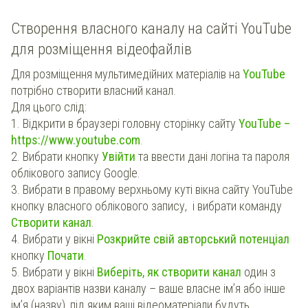
Створення власного каналу на сайті YouTube
для розміщення відеофайлів
Для розміщення мультимедійних матеріалів на
YouTube
потрібно створити власний канал.
Для цього слід:
1. Відкрити в браузері головну сторінку сайту
YouTube –
https://www.youtube.com
.
2. Вибрати кнопку
Увійти
та ввести дані логіна та пароля
облікового запису Google.
3. Вибрати в правому верхньому куті вікна сайту YouTube
кнопку власного облікового запису, і вибрати команду
Створити канал
.
4. Вибрати у вікні
Розкрийте свій авторський потенціал
кнопку
Почати
.
5. Вибрати у вікні
Виберіть, як створити канал
один з
двох варіантів назви каналу – ваше власне ім’я або інше
ім’я (назву), під яким ваші відеоматеріали будуть