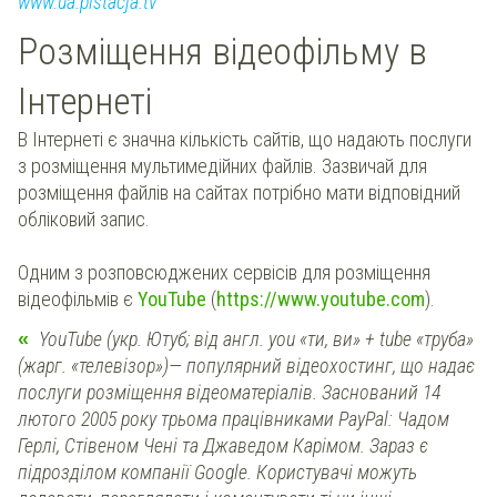
www.ua.pistacja.tv
Розміщення відеофільму в
Інтернеті
В Інтернеті є значна кількість сайтів, що надають послуги
з розміщення мультимедійних файлів. Зазвичай для
розміщення файлів на сайтах потрібно мати відповідний
обліковий запис.
Одним з розповсюджених сервісів для розміщення
відеофільмів є
YouTube
(
https://www.youtube.com
).
YouTube (укр. Ютуб; від англ. you «ти, ви» + tube «труба»
(жарг. «телевізор»)— популярний відеохостинг, що надає
послуги розміщення відеоматеріалів. Заснований 14
лютого 2005 року трьома працівниками PayPal: Чадом
Герлі, Стівеном Чені та Джаведом Карімом. Зараз є
підрозділом компанії Google. Користувачі можуть