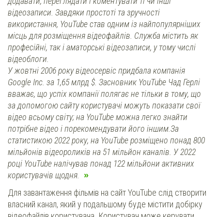
додавати, переглядати і коментувати ті чи інші
відеозаписи. Завдяки простоті та зручності
використання, YouTube став одним із найпопулярніших
місць для розміщення відеофайлів. Служба містить як
професійні, так і аматорські відеозаписи, у тому числі
відеоблоги.
У жовтні 2006 року відеосервіс придбала компанія
Google Inc. за 1,65 млрд $. Засновник YouTube Чад Герлі
вважає, що успіх компанії полягає не тільки в тому, що
за допомогою сайту користувачі можуть показати свої
відео всьому світу; на YouTube можна легко знайти
потрібне відео і порекомендувати його іншим.За
статистикою 2022 року, на YouTube розміщено понад 800
мільйонів відеороликів на 51 мільйон каналів. У 2022
році YouTube налічував понад 122 мільйони активних
користувачів щодня.
Для завантаження фільмів на сайт YouTube слід створити
власний канал, який у подальшому буде містити добірку
відеофайлів користувача. Користувач може керувати