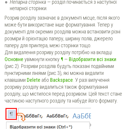
Непарна сторінка
— розділ починається з наступної
непарної сторінки.
Розрив розділу зазначає в документі місце, після якого
може бути використане інше форматування. Тепер у
документі для окремих розділів можна встановити різні
розміри й орієнтацію паперу, ширину полів, джерело
паперу для принтера, межі сторінки тощо.
Для видалення розриву розділу потрібно на вкладці
Основне
увімкнути кнопку
¶
—
Відобразити всі знаки
(рис.2). Розриви розділів будуть показані подвійними
пунктирними лініями (рис.3), які можна видалити
клавішами
Delete
або
Backspace
. У разі вилучення
розриву розділу видалиться також форматування
розділу, що містилося перед розривом. Цей текст стане
частиною наступного розділу та набуде його формату.