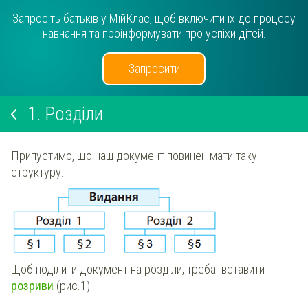
Запросіть батьків у МійКлас, щоб включити їх до процесу
навчання та проінформувати про успіхи дітей.
Запросити
1.
Розділи
Припустимо, що наш документ повинен мати таку
структуру:
Щоб поділити документ на розділи, треба вставити
розриви
(рис.1).