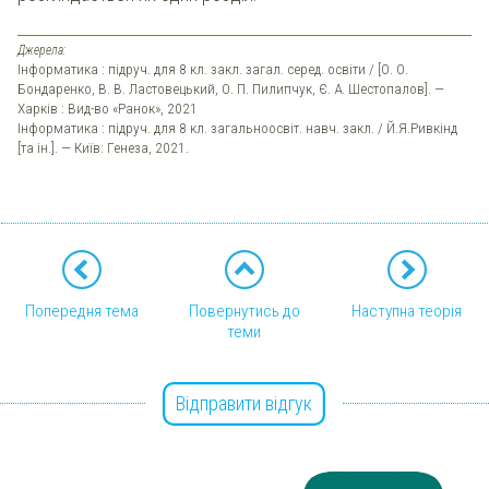
Джерела:
Інформатика : підруч. для 8 кл. закл. загал. серед. освіти / [О. О.
Бондаренко, В. В. Ластовецький, О. П. Пилипчук, Є. А. Шестопалов]. —
Харків : Вид-во «Ранок», 2021
Інформатика : підруч. для 8 кл. загальноосвіт. навч. закл. / Й.Я.Ривкінд
[та ін.]. — Київ: Генеза, 2021.
Попередня тема
Повернутись до
Наступна теорія
теми
Відправити відгук