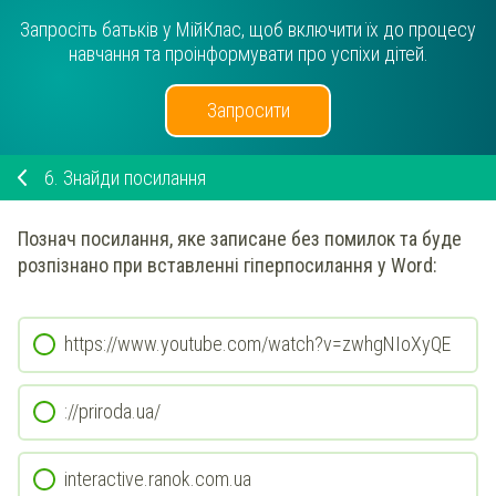
Запросіть батьків у МійКлас, щоб включити їх до процесу
навчання та проінформувати про успіхи дітей.
Запросити
6.
Знайди посилання
Познач посилання, яке записане без помилок та буде
розпізнано при вставленні гіперпосилання у Word:
https://www.youtube.com/watch?v=zwhgNIoXyQE
://priroda.ua/
interactive.ranok.com.ua