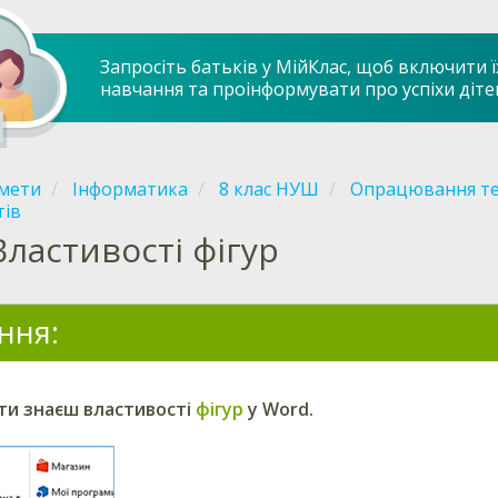
Запросіть батьків у МійКлас, щоб включити ї
навчання та проінформувати про успіхи діте
мети
Інформатика
8 клас НУШ
Опрацювання те
тів
Властивості фігур
ння:
 ти знаєш властивості
фігур
у Word.