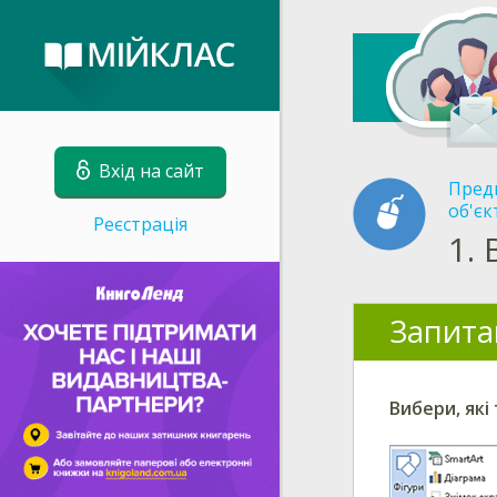
Вхід на сайт
Пред
об'єк
Реєстрація
1.
Запита
Вибери,
які