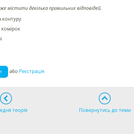
же містити декілька правильних відповідей.
 контуру
ь комірок
і
або
Реєстрація
т
едня теорія
Повернутись до теми