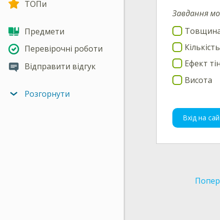
ТОПи
Завдання мо
Товщина
Предмети
Кількіст
Перевірочні роботи
Ефект тін
Відправити відгук
Висота
Розгорнути
Вхід на сай
Попер