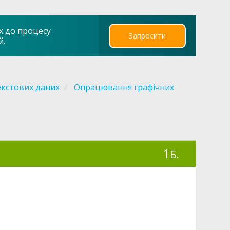
х до процесу
Запросити
й.
кстових даних
Опрацювання графічних
1
Б.