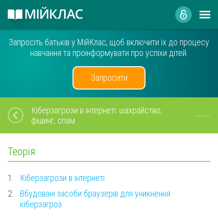
Запросіть батьків у МійКлас, щоб включити їх до процесу
навчання та проінформувати про успіхи дітей.
Запросити
Кіберзагрози в інтернеті: шахрайство,
фішинг, спам
Теорія
1.
Кіберзагрози в інтернеті
2.
Вбудовані засоби браузерів для уникнення
кіберзагроз