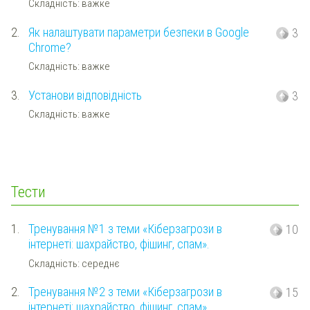
Складність: важке
2.
Як налаштувати параметри безпеки в Google
3
Chrome?
Складність: важке
3.
Установи відповідність
3
Складність: важке
Тести
1.
Тренування №1 з теми «Кіберзагрози в
10
інтернеті: шахрайство, фішинг, спам».
Складність: середнє
2.
Тренування №2 з теми «Кіберзагрози в
15
інтернеті: шахрайство, фішинг, спам».