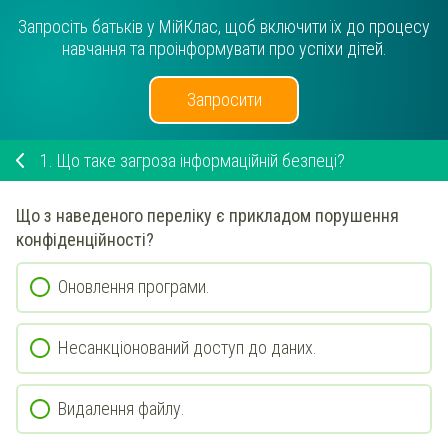
Запросіть батьків у МійКлас, щоб включити їх до процесу
навчання та проінформувати про успіхи дітей.
Запросити
1.
Що таке загроза інформаційній безпеці?
Що з наведеного переліку є прикладом порушення
конфіденційності?
Оновлення програми.
Несанкціонований доступ до даних.
Видалення файлу.