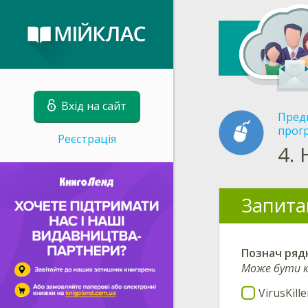
Вхід на сайт
Пред
прог
Реєстрація
4.
Запита
Познач рядк
Може бути к
VirusKille