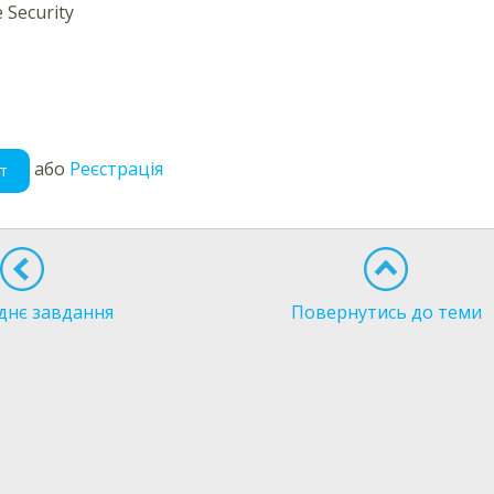
e Security
або
Реєстрація
т
днє завдання
Повернутись до теми