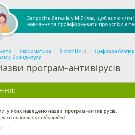
Запросіть батьків у МійКлас, щоб включити ї
навчання та проінформувати про успіхи діте
мети
Інформатика
8 клас НУШ
Цифрова безпека
рами, брандмауер
Назви програм–антивірусів
ння:
и, у яких наведено назви
програм–антивірусів.
ілька правильних відповідей.
r