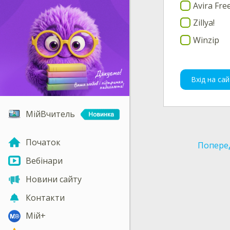
Avira Fre
Zillya!
Winzip
Вхід на сай
МійВчитель
Початок
Попере
Вебінари
Новини сайту
Контакти
Мій+