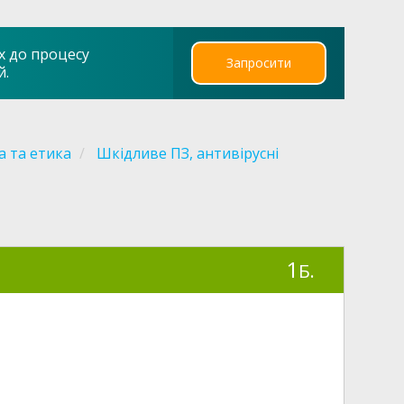
х до процесу
Запросити
й.
 та етика
Шкідливе ПЗ, антивірусні
1
Б.