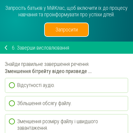
Запросіть батьків у МійКлас, щоб включити їх до процесу
навчання та проінформувати про успіхи дітей.
Запросити
6.
Заверши висловлювання
Знайди правильне завершення речення.
Зменшення бітрейту відео призведе ...
Відсутності аудіо.
Збільшення обсягу файлу.
Зменшення розміру файлу і швидшого
завантаження.