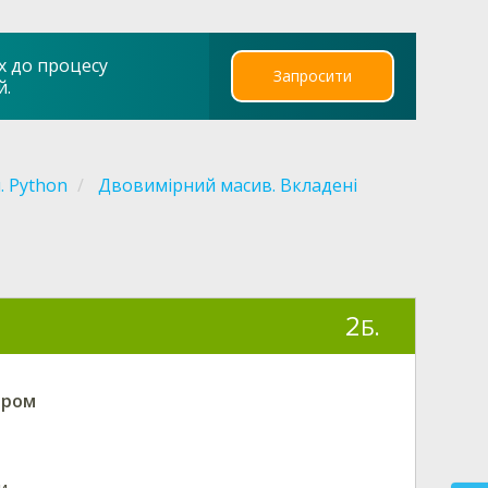
х до процесу
Запросити
й.
. Python
Двовимірний масив. Вкладені
2
Б.
ором
и.