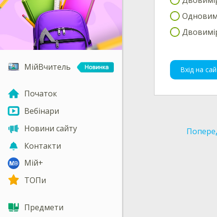
Одновимі
Двовимір
МійВчитель
Вхід на сай
Початок
Вебінари
Новини сайту
Попере
Контакти
Мій+
ТОПи
Предмети