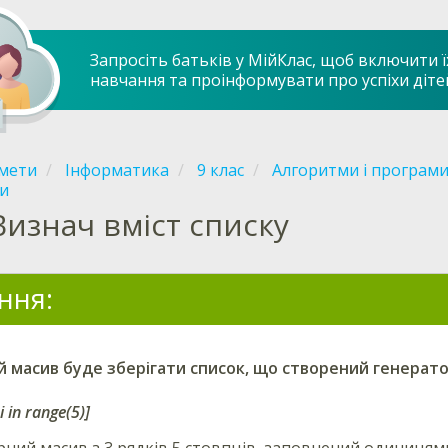
Запросіть батьків у МійКлас, щоб включити ї
навчання та проінформувати про успіхи діте
мети
Інформатика
9 клас
Алгоритми і програми
ки
Визнач вміст списку
ння:
й масив буде зберігати список, що створений генерат
i in range(5)]
ний масив з 3 рядків 5 стовпців, заповнений одиницям