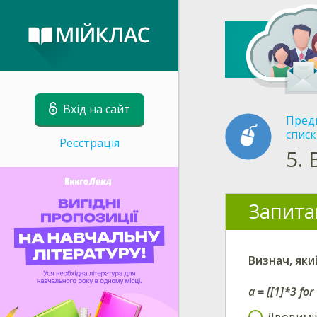
Вхід на сайт
Пред
спис
Реєстрація
5.
Запита
Визнач, яки
a = [[1]*3 for 
Двовимір