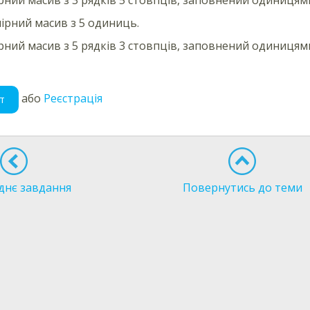
рний масив з 5 одиниць.
ний масив з 5 рядків 3 стовпців, заповнений одиницям
або
Реєстрація
т
днє завдання
Повернутись до теми