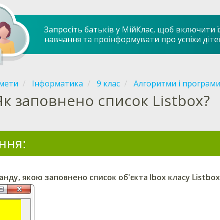
Запросіть батьків у МійКлас, щоб включити ї
навчання та проінформувати про успіхи діте
мети
Інформатика
9 клас
Алгоритми і програми
Як заповнено список Listbox?
ння:
нду, якою заповнено список об'єкта lbox класу Listbox