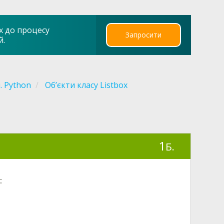
х до процесу
Запросити
й.
. Python
Об’єкти класу Listbox
1
Б.
: