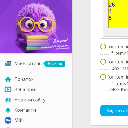
for item i
. . . . . if it
for item i
МійВчитель
. . . . . lbox.
for item i
Початок
. . . . . if it
. . . . . else:
Вебінари
Новини сайту
Контакти
Вхід на сай
Мій+