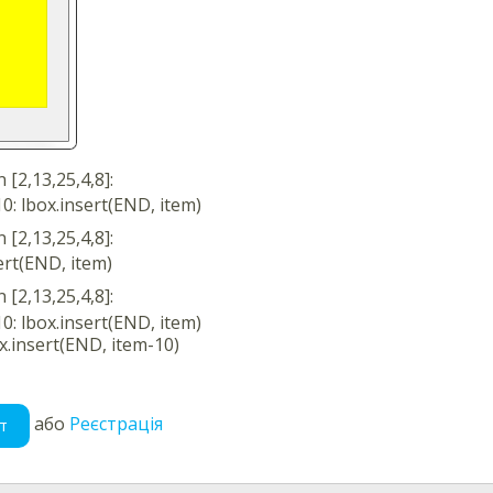
n [2,13,25,4,8]:
em<10: lbox.insert(END, item)
n [2,13,25,4,8]:
insert(END, item)
n [2,13,25,4,8]:
em<10: lbox.insert(END, item)
 lbox.insert(END, item-10)
або
Реєстрація
т