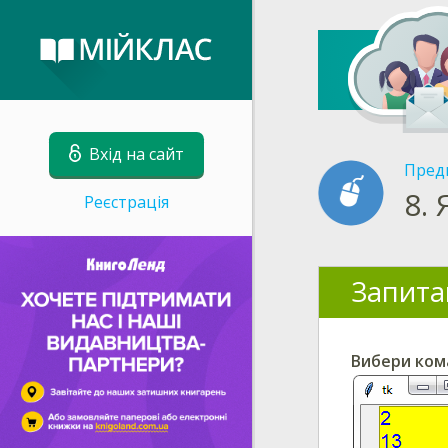
Вхід на сайт
Пред
8.
Реєстрація
Запита
Вибери кома