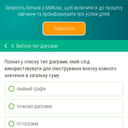
Запросіть батьків у МійКлас, щоб включити їх до процесу
навчання та проінформувати про успіхи дітей.
Запросити
6.
Вибери тип діаграми
Познач у списку
тип діаграми, який слід
використовувати для
ілюстрування внеску кожного
значення в загальну суму
.
лінійний графік
точкова діаграма
гістограма