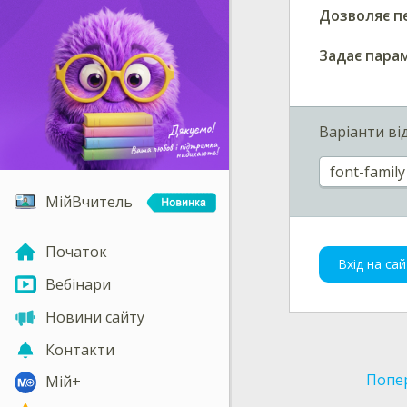
Дозволяє п
Задає пара
Варіанти ві
font-family
МійВчитель
Початок
Вхід на сай
Вебінари
Новини сайту
Контакти
Попе
Мій+