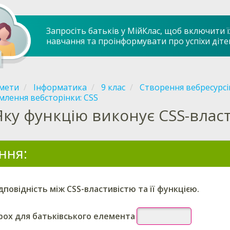
Запросіть батьків у МійКлас, щоб включити ї
навчання та проінформувати про успіхи діте
мети
Інформатика
9 клас
Створення вебресурсі
лення вебсторінки: CSS
Яку функцію виконує СSS-власт
ння:
дповідність між CSS-властивістю та її функцією.
box для батьківського елемента