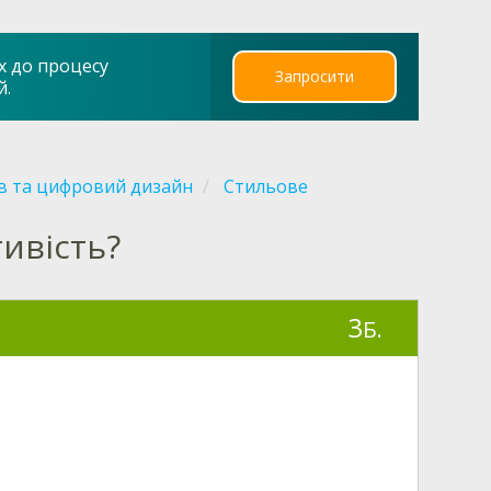
х до процесу
Запросити
й.
в та цифровий дизайн
Стильове
ивість?
3
Б.