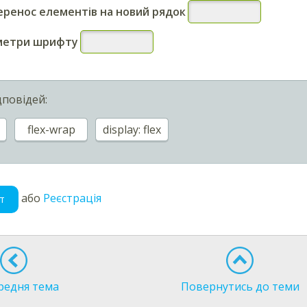
еренос елементів на новий рядок
метри шрифту
дповідей:
flex-wrap
display: flex
або
Реєстрація
т
редня тема
Повернутись до теми