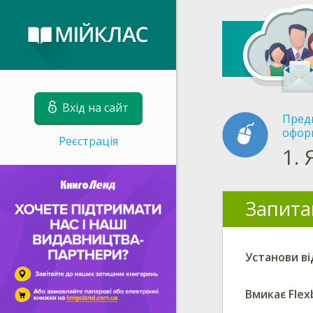
Вхід на сайт
Пред
оформ
Реєстрація
1.
Запита
Установи ві
Вмикає Flex