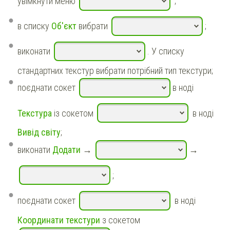
увімкнути меню
;
в списку
Об'єкт
вибрати
;
виконати
. У списку
стандартних текстур вибрати потрібний тип текстури;
поєднати сокет
в ноді
Текстура
із сокетом
в ноді
Вивід світу
;
виконати
Додати
→
→
;
поєднати сокет
в ноді
Координати текстури
з сокетом