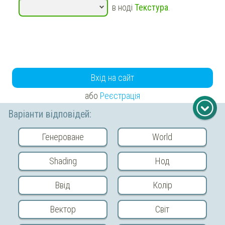
в ноді
Текстура
.
Вхід на сайт
або
Реєстрація
Варіанти відповідей:
Генероване
World
Попереднє
Повернутись до
Наступне
Shading
Нод
завдання
теми
завдання
Ввід
Колір
Відправити відгук
Вектор
Світ