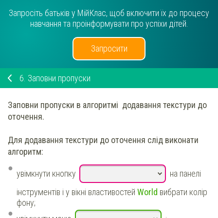
Запросіть батьків у МійКлас, щоб включити їх до процесу
навчання та проінформувати про успіхи дітей.
Запросити
6.
Заповни пропуски
Заповни пропуски в алгоритмі
додавання текстури до
оточення.
Для додавання текстури до оточення слід виконати
алгоритм:
увімкнути кнопку
на панелі
інструментів і у вікні властивостей
World
вибрати колір
фону;