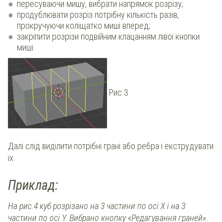
пересуваючи мишу, вибрати напрямок розрізу;
продублювати розріз потрібну кількість разів,
прокручуючи коліщатко миші вперед;
закріпити розрізи подвійним клацанням лівої кнопки
миші.
Рис.3
Далі слід виділити потрібні грані або ребра і екструдувати
їх.
Приклад:
На рис.4 куб розрізано на 3 частини по осі Х і на 3
частини по осі Y. Вибрано кнопку «Редагування граней».