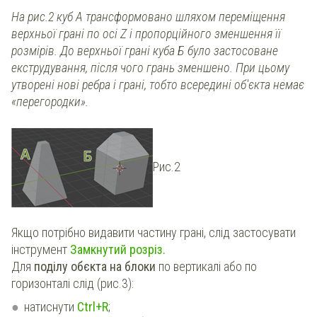
На рис.2 куб А трансформовано шляхом переміщення
верхньої грані по осі Z і пропорційного зменшення її
розмірів. До верхньої грані куба Б було застосоване
екструдування, після чого грань зменшено. При цьому
утворені нові ребра і грані, тобто всередині об'єкта немає
«перегородки».
Рис.2
Якщо потрібно видавити частину грані, слід застосувати
інструмент
Замкнутий розріз.
Для
поділу обєкта на блоки
по вертикалі або по
горизонталі слід (рис.3):
натиснути
Ctrl+R
;