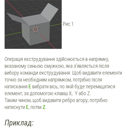
Рис.1
Операція екструдування здійснюється в напрямку,
вказаному синьою смужкою, яка з’являється після
вибору команди екструдування. Щоб видавити елементи
точно за необхідним напрямком, потрібно після
натискання
E
вибрати вісь, по якій буде переміщатися
елемент, за допомогою клавіш X, Y або Z.
Таким чином, щоб видавити ребро вгору, потрібно
натиснути
E
, потім
Z
.
Приклад: