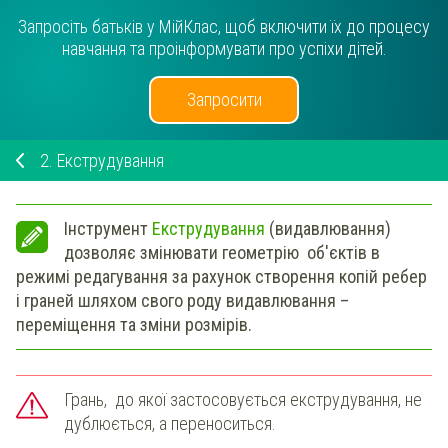
Запросіть батьків у МійКлас, щоб включити їх до процесу
навчання та проінформувати про успіхи дітей.
Запросити
2.
Екструдування
Інструмент
Екструдування
(видавлювання)
дозволяє змінювати геометрію об'єктів в
режимі редагування за рахунок створення копій ребер
і граней шляхом свого роду видавлювання –
переміщення та зміни розмірів.
Грань, до якої застосовується екструдування, не
дублюється, а переноситься.