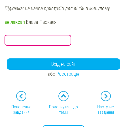
Підказка: це назва пристроїв для лічби в минулому.
анілаксап
Блеза Паскаля
Вхід на сайт
або
Реєстрація
Попереднє
Повернутись до
Наступне
завдання
теми
завдання