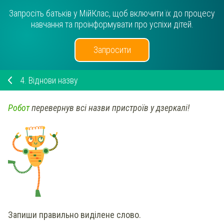
Запросіть батьків у МійКлас, щоб включити їх до процесу
навчання та проінформувати про успіхи дітей.
Запросити
4.
Віднови назву
Робот
перевернув всі назви пристроїв у дзеркалі!
Запиши правильно
виділене слово.