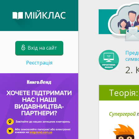
Вхід на сайт
Пред
симво
Реєстрація
2.
Теорія:
Супергерой
п