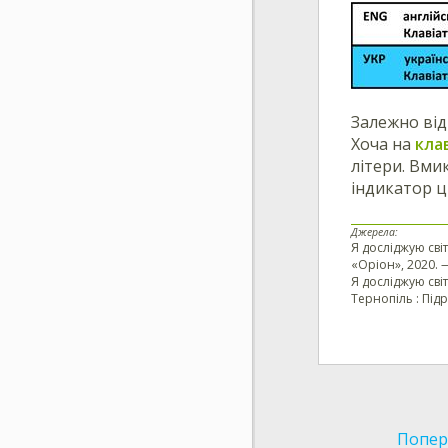
Залежно від
Хоча на
кла
літери. Вм
індикатор ц
Джерела:
Я досліджую світ
«Оріон», 2020. — 
Я досліджую світ
Тернопіль : Підр
Попер