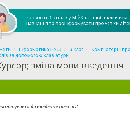
Запросіть батьків у МійКлас, щоб включити ї
навчання та проінформувати про успіхи діте
мети
Інформатика НУШ
3 клас
Комп’ютерні про
лів за допомогою клавіатури
Курсор; зміна мови введення
риготувався до введення тексту!