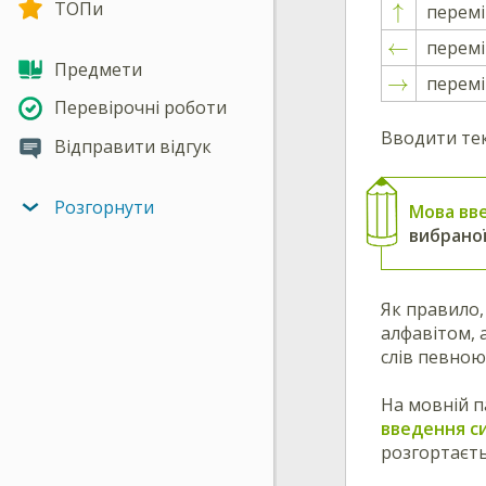
ТОПи
↑
перем
←
перем
Предмети
→
перем
Перевірочні роботи
Вводити те
Відправити відгук
Розгорнути
Мова вв
вибраної
Як правило,
алфавітом, 
слів певно
На мовній п
введення с
розгортаєть