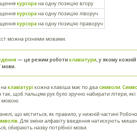
іщення
курсора
на одну позицію вгору
іщення
курсора
на одну позицію ліворуч
іщення
курсора
на одну позицію праворуч
кст можна різними мовами.
едення
— це режим роботи
клавіатури
, у якому кожній
 мови.
 на
клавіатурі
кожна клавіша має по два
символи
.
Симв
а так, щоб пальцям рук було зручно набирати літери, я
ю мовою.
анелі, що міститься, як правило, у нижній частині Робоч
имволів
. Для зміни алфавіту введення натискують мишею
ся, обирають назву потрібної мови.