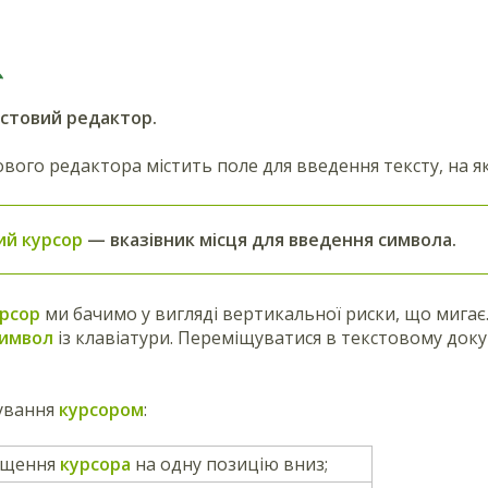
кстовий редактор.
ового редактора містить поле для введення тексту, на 
ий курсор
— вказівник місця для введення символа.
рсор
ми бачимо у вигляді вертикальної риски, що мигає
имвол
із клавіатури. Переміщуватися в текстовому до
рування
курсором
:
іщення
курсора
на одну позицію вниз;