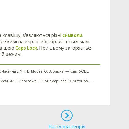
клавішу, з’являються різні
символи
.
у режимі на екрані відображаються малі
авішею
Caps Lock
. При цьому загоряється
ій режим.
: Частина 2 // Н. В. Морзе, О. В. Барна. — Київ : УОВЦ
а, Л. Мечник, Л. Роговська, Л. Пономарьова, О. Антонов. —
Наступна теорія