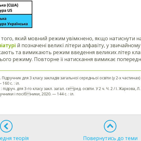
 того, який мовний режим увімкнено, якщо натиснути на 
віатурі
й позначені великі літери алфавіту, у звичайном
икають та вимикають режим введення великих літер кл
ього режиму. Повторне її натискання вимикає попередн
. Підручник для 3 класу закладів загальної середньої освіти (у 2-х частинах) 
160 с. : іл.
 : підруч. для 3-го класу закл. загал. серед. освіти. У 2 ч. Ч. 2 / І. Жарков
учники і посібники, 2020. — 144 с. : іл.
едня теорія
Повернутись до теми