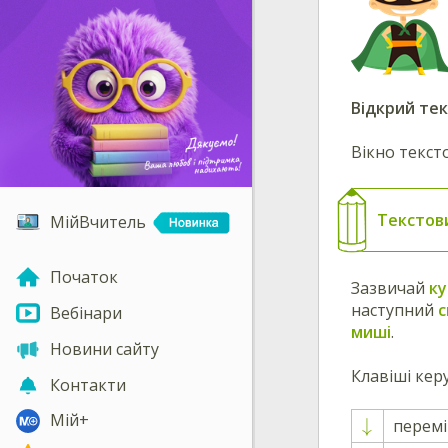
Відкрий те
Вікно текст
Текстов
МійВчитель
Початок
Зазвичай
ку
наступний
с
Вебінари
миші
.
Новини сайту
Клавіші ке
Контакти
Мій+
↓
перем