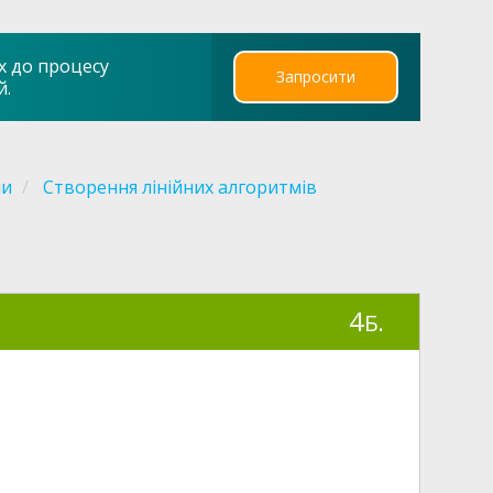
х до процесу
Запросити
й.
ми
Створення лінійних алгоритмів
4
Б.