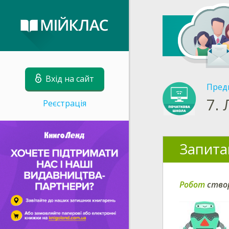
Вхід на сайт
Пред
7.
Реєстрація
Запита
Робот
створ