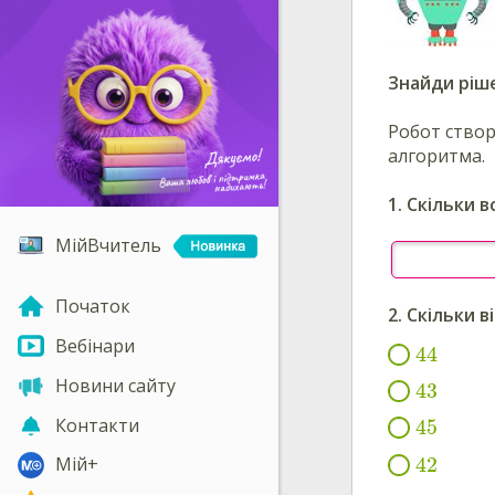
Знайди ріш
Робот створ
алгоритма.
1. Скільки 
МійВчитель
Початок
2. Скільки 
Вебінари
44
Новини сайту
43
Контакти
45
42
Мій+