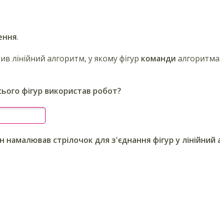
ення
.
ив лінійний алгоритм, у якому фігур
команди
алгоритма
всього фігур використав робот?
він намалював стрілочок для з'єднання фігур у лінійний