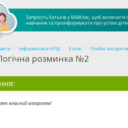
Запросіть батьків у МійКлас, щоб включити ї
навчання та проінформувати про успіхи діте
мети
Інформатика НУШ
3 клас
Лінійні алгорит
Логічна розминка №2
ння:
ює власний алгоритм!