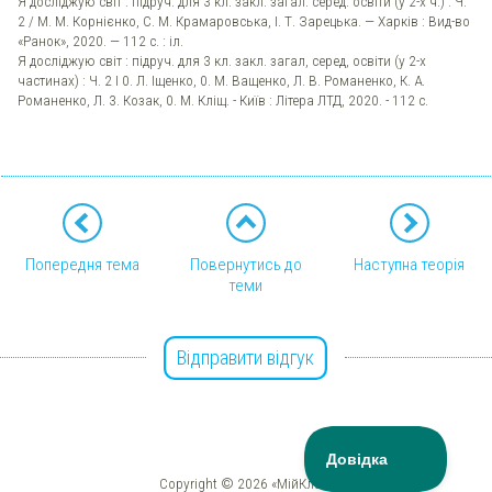
Я досліджую світ : підруч. для 3 кл. закл. загал. серед. освіти (у 2-х ч.) : Ч.
2 / М. М. Корнієнко, С. М. Крамаровська, І. Т. Зарецька. — Харків : Вид-во
«Ранок», 2020. — 112 с. : іл.
Я досліджую світ : підруч. для 3 кл. закл. загал, серед, освіти (у 2-х
частинах) : Ч. 2 І 0. Л. Іщенко, 0. М. Ващенко, Л. В. Романенко, К. А.
Романенко, Л. 3. Козак, 0. М. Кліщ. - Київ : Літера ЛТД, 2020. - 112 с.
Попередня тема
Повернутись до
Наступна теорія
теми
Відправити відгук
Copyright © 2026 «МійКлас»