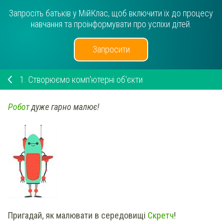
Запросіть батьків у МійКлас, щоб включити їх до процесу
навчання та проінформувати про успіхи дітей.
Запросити
1.
Створюємо комп'ютерні об'єкти
Робот
дуже гарно малює!
Пригадай, як малювати в середовищі
Скретч
!