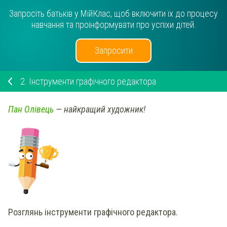
Запросіть батьків у МійКлас, щоб включити їх до процесу
навчання та проінформувати про успіхи дітей.
Запросити
2.
Інструменти графічного редактора
Пан Олівець
— найкращий художник!
Розглянь інструменти графічного редактора.