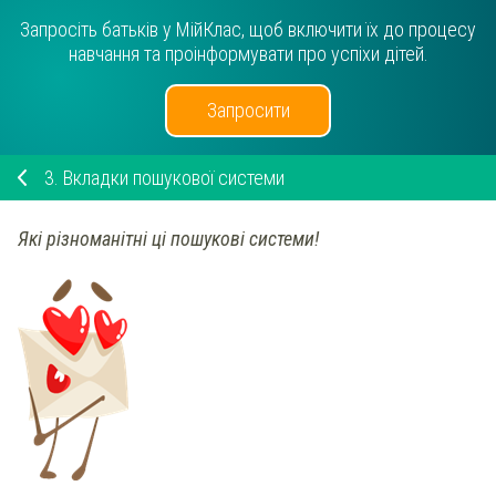
Запросіть батьків у МійКлас, щоб включити їх до процесу
навчання та проінформувати про успіхи дітей.
Запросити
3.
Вкладки пошукової системи
Які різноманітні ці пошукові системи!