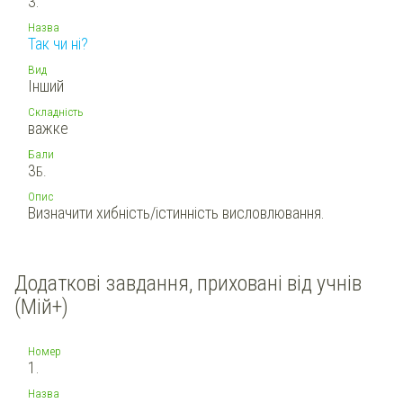
3.
Назва
Так чи ні?
Вид
Інший
Складність
важке
Бали
3
Б.
Опис
Визначити хибність/істинність висловлювання.
Додаткові завдання, приховані від учнів
(Мій+)
Номер
1.
Назва