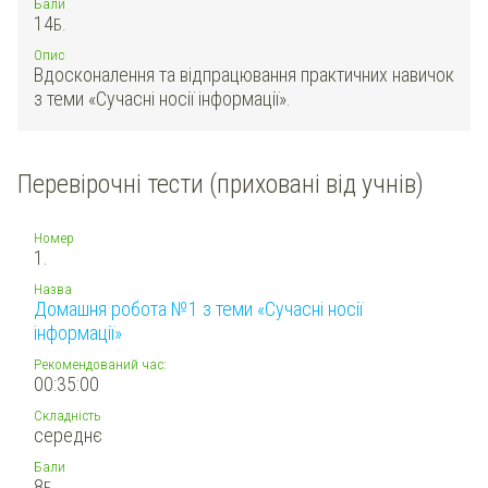
Бали
14
Б.
Опис
Вдосконалення та відпрацювання практичних навичок
з теми «Сучасні носії інформації».
Перевірочні тести (приховані від учнів)
Номер
1.
Назва
Домашня робота №1 з теми «Сучасні носії
інформації»
Рекомендований час:
00:35:00
Складність
середнє
Бали
8
Б.