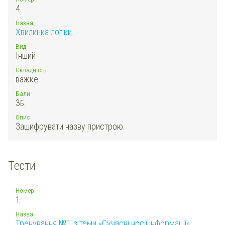
4.
Назва
Хвилинка логіки
Вид
Інший
Складність
важке
Бали
3
Б.
Опис
Зашифрувати назву пристрою.
Тести
Номер
1.
Назва
Тренування №1 з теми «Сучасні носії інформації»