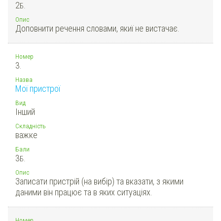
2
Б.
Опис
Доповнити речення словами, якиї не вистачає.
Номер
3.
Назва
Мої пристрої
Вид
Інший
Складність
важке
Бали
3
Б.
Опис
Записати пристрій (на вибір) та вказати, з якими
даними він працює та в яких ситуаціях.
Номер