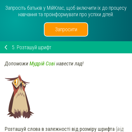
Запросіть батьків у МійКлас, щоб включити їх до процесу
навчання та проінформувати про успіхи дітей.
Запросити
5.
Розташуй шрифт
Допоможи
Мудрій Сові
навести лад!
Розташуй слова в залежності від розміру шрифта
(
від