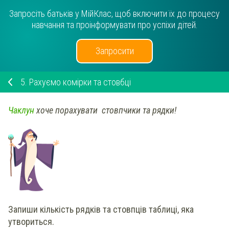
Запросіть батьків у МійКлас, щоб включити їх до процесу
навчання та проінформувати про успіхи дітей.
Запросити
5.
Рахуємо комірки та стовбці
Чаклун
хоче порахувати стовпчики та рядки!
Запиши кількість рядків та стовпців таблиці, яка
утвориться.