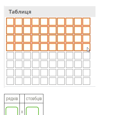
рядків
стовбців
х