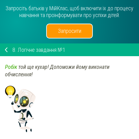
Запросіть батьків у МійКлас, щоб включити їх до процесу
навчання та проінформувати про успіхи дітей.
Запросити
8.
Логічне завдання №1
Робік
той ще кухар! Допоможи йому виконати
обчислення!