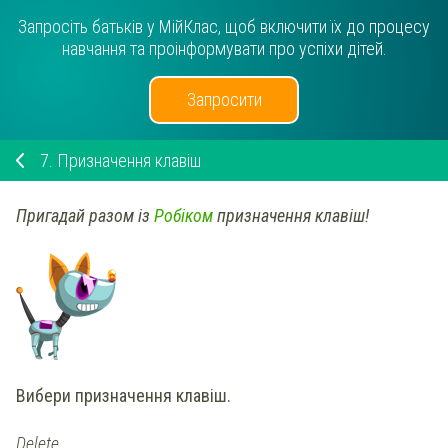
Запросіть батьків у МійКлас, щоб включити їх до процесу
навчання та проінформувати про успіхи дітей.
Запросити
7.
Призначення клавіш
Пригадай разом із
Робіком
призначення клавіш!
Вибери
призначення клавіш.
Delete