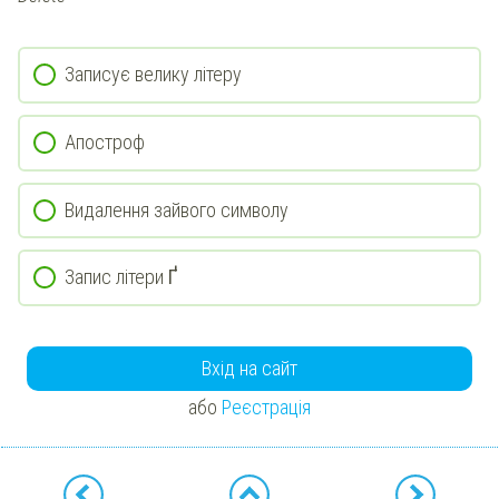
Записує велику літеру
Апостроф
Видалення зайвого символу
Запис літери
Ґ
Вхід на сайт
або
Реєстрація